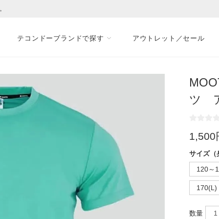
る。
テコンドーブランドで探す
アウトレット／セール
MOO
ツ 
1,50
サイズ（
120～1
170(L)
数量